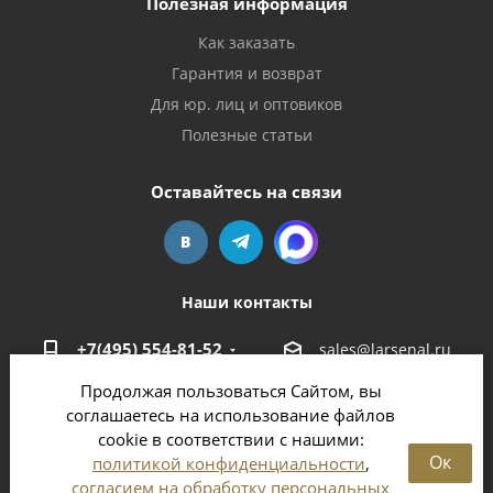
Полезная информация
Как заказать
Гарантия и возврат
Для юр. лиц и оптовиков
Полезные статьи
Оставайтесь на связи
Наши контакты
+7(495) 554-81-52
sales@larsenal.ru
Продолжая пользоваться Сайтом, вы
Московская область,
соглашаетесь на использование файлов
г. Люберцы,
cookie в соответствии с нашими:
ул. Хлебозаводская, 8 Б
Ок
политикой конфиденциальности
,
согласием на обработку персональных