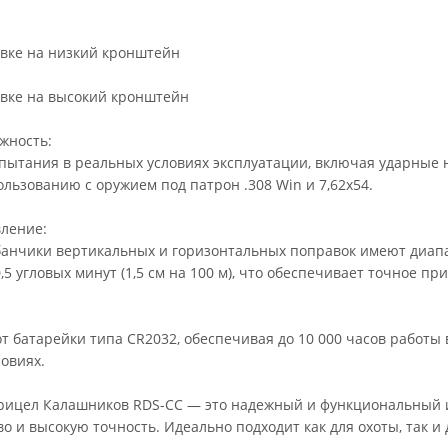
овке на низкий кронштейн
овке на высокий кронштейн
жность:
ытания в реальных условиях эксплуатации, включая ударные на
ользованию с оружием под патрон .308 Win и 7,62х54.
вление:
анчики вертикальных и горизонтальных поправок имеют диапаз
0,5 угловых минут (1,5 см на 100 м), что обеспечивает точное п
т батарейки типа CR2032, обеспечивая до 10 000 часов работы
овиях.
ицел Калашников RDS-CC — это надежный и функциональный ин
во и высокую точность. Идеально подходит как для охоты, так и