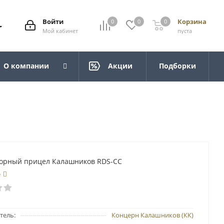
Войти
Корзина
0
0
0
Мой кабинет
пуста
О компании
Акции
Подборки
орный прицел Калашников RDS-CC
е
тель:
Концерн Калашников (КК)