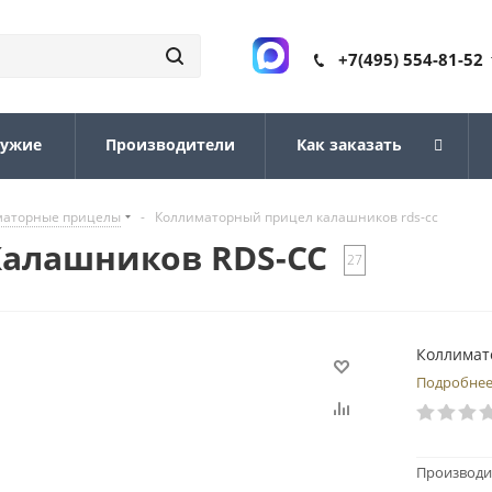
+7(495) 554-81-52
ружие
Производители
Как заказать
маторные прицелы
-
Коллиматорный прицел калашников rds-cc
алашников RDS-CC
27
Коллимат
Подробне
Производи