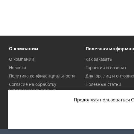
О компании
Полезная информа
О компании
Как заказать
Новости
Гарантия и возврат
Политика конфиденциальности
Для юр. лиц и оптовик
Согласие на обработку
Полезные статьи
персональных данных
Политика в отношении файлов
Продолжая пользоваться С
cookie
2026 © Магазин оружия и патронов в Москве и Московской