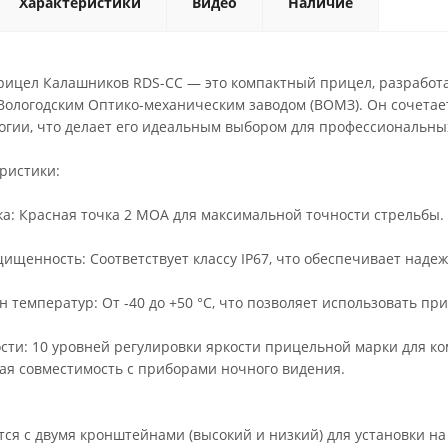
Характеристики
Видео
Наличие
ицел Калашников RDS-CC — это компактный прицел, разработ
 Вологодским Оптико-механическим заводом (ВОМЗ). Он сочетае
огии, что делает его идеальным выбором для профессиональны
ристики:
ка: Красная точка 2 МОА для максимальной точности стрельбы.
щищенность: Соответствует классу IP67, что обеспечивает над
н температур: От -40 до +50 °С, что позволяет использовать пр
ости: 10 уровней регулировки яркости прицельной марки для к
ая совместимость с приборами ночного видения.
тся с двумя кронштейнами (высокий и низкий) для установки н