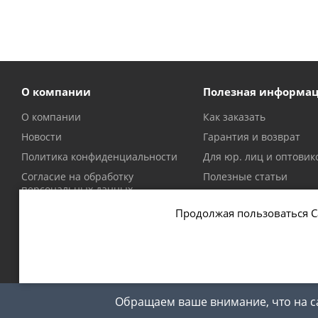
О компании
Полезная информа
О компании
Как заказать
Новости
Гарантия и возврат
Политика конфиденциальности
Для юр. лиц и оптовик
Согласие на обработку
Полезные статьи
персональных данных
Политика в отношении файлов
Продолжая пользоваться С
cookie
2026 © Магазин оружия и патронов в Москве и Московской
Обращаем ваше внимание, что на са