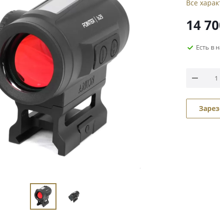
Все хара
14 70
Есть в 
Зарез