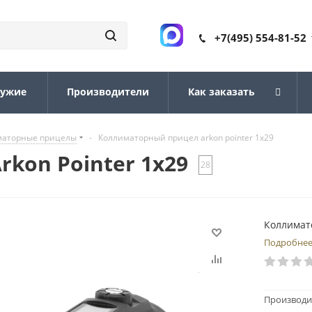
+7(495) 554-81-52
ружие
Производители
Как заказать
маторные прицелы
-
Коллиматорный прицел arkon pointer 1х29
kon Pointer 1х29
28
Коллимато
Подробне
Производи