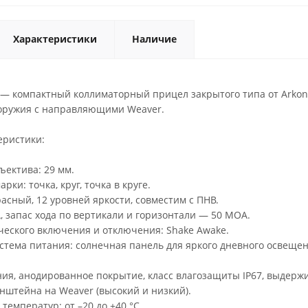
Характеристики
Наличие
9 — компактный коллиматорный прицел закрытого типа от Arkon
оружия с направляющими Weaver.
еристики:
ъектива: 29 мм.
ки: точка, круг, точка в круге.
расный, 12 уровней яркости, совместим с ПНВ.
, запас хода по вертикали и горизонтали — 50 МОА.
ческого включения и отключения: Shake Awake.
тема питания: солнечная панель для яркого дневного освещен
ия, анодированное покрытие, класс влагозащиты IP67, выдержи
онштейна на Weaver (высокий и низкий).
температур: от –20 до +40 °С.