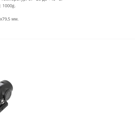
: 1000g.
х79,5 мм.