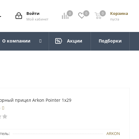
Войти
Корзина
0
0
0
Мой кабинет
пуста
О компании
Акции
Подборки
рный прицел Arkon Pointer 1х29
е
тель:
ARKON