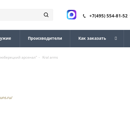
+7(495) 554-81-52
ружие
Производители
Как заказать
"люберецкий арсенал"
-
Kral arms
guns.ru/