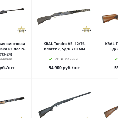
ая винтовка
KRAL Tundra AE, 12/76,
KRAL T
ка R1 плс N-
пластик, 5д/н 710 мм
5д/н
(13-24)
наличии
Есть в наличии
уб.
/шт
54 900
руб.
/шт
5