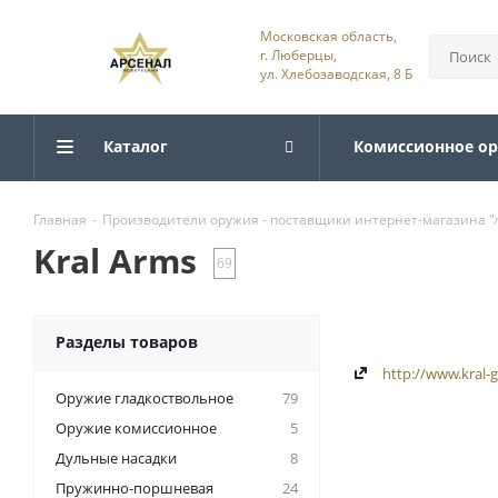
Московская область,
г. Люберцы,
ул. Хлебозаводская, 8 Б
Каталог
Комиссионное о
Главная
-
Производители оружия - поставщики интернет-магазина 
Kral Arms
69
Разделы товаров
http://www.kral-
Оружие гладкоствольное
79
Оружие комиссионное
5
Дульные насадки
8
Пружинно-поршневая
24