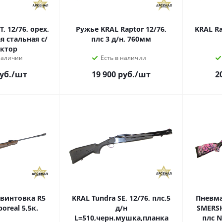
, 12/76, орех,
Ружье KRAL Raptor 12/76,
KRAL Ra
ая стальная с/
плс 3 д/н, 760мм
ектор
наличии
Есть в наличии
уб.
/шт
19 900
руб.
/шт
2
интовка R5
KRAL Tundra SE, 12/76, плс,5
Пневма
oreal 5,5к.
д/н
SMERSH
L=510,черн.мушка,планка
плс N