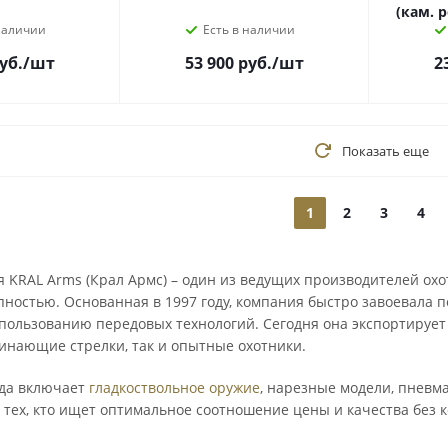
(кам. р
наличии
Есть в наличии
уб.
/шт
53 900
руб.
/шт
2
Показать еще
1
2
3
4
 KRAL Arms (Крал Армс) – один из ведущих производителей ох
пностью. Основанная в 1997 году, компания быстро завоевала 
пользованию передовых технологий. Сегодня она экспортирует 
инающие стрелки, так и опытные охотники.
да включает
гладкоствольное оружие
, нарезные модели, пневм
 тех, кто ищет оптимальное соотношение цены и качества без 