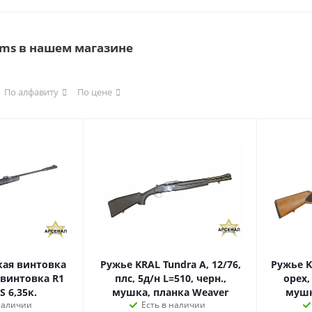
rms в нашем магазине
По алфавиту
По цене
ая винтовка
Ружье KRAL Tundra A, 12/76,
Ружье K
интовка R1
плс, 5д/н L=510, черн.,
орех,
S 6,35к.
мушка, планка Weaver
мушк
наличии
Есть в наличии