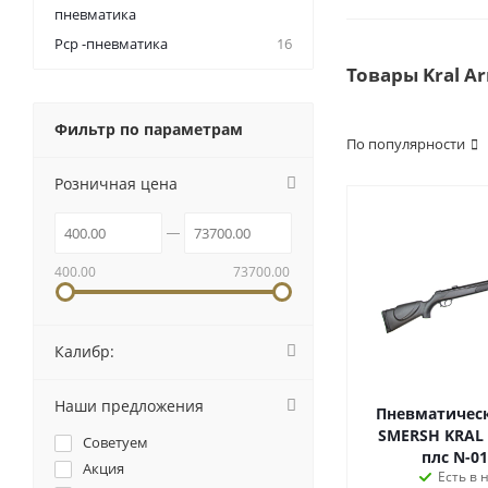
пневматика
Pcp -пневматика
16
Товары Kral A
Фильтр по параметрам
По популярности
Розничная цена
400.00
73700.00
Калибр:
Наши предложения
Пневматическ
SMERSH KRAL в
Советуем
плс N-01
Акция
Есть в 