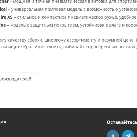
cher
– мощная и точная пневматическая винтовка для спортивн
cal
– универсальная помповая модель с возможностью установ
ire XS
– стильное и компактное пневматическое ружьё, удобное
ine
– модель с защитным покрытием, устойчивая к влаге и корр
му качеству сборки, широкому ассортименту и разумной цене,
и вы ищете Крал Армс купить, выбирайте проверенных поставщ
роизводителей
ция
Оставайтесь