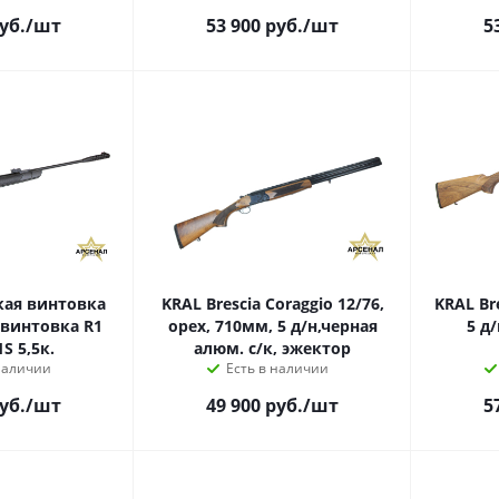
уб.
/шт
53 900
руб.
/шт
5
ая винтовка
KRAL Brescia Coraggio 12/76,
KRAL Bre
винтовка R1
орех, 710мм, 5 д/н,черная
5 д/
S 5,5к.
алюм. с/к, эжектор
наличии
Есть в наличии
уб.
/шт
49 900
руб.
/шт
5