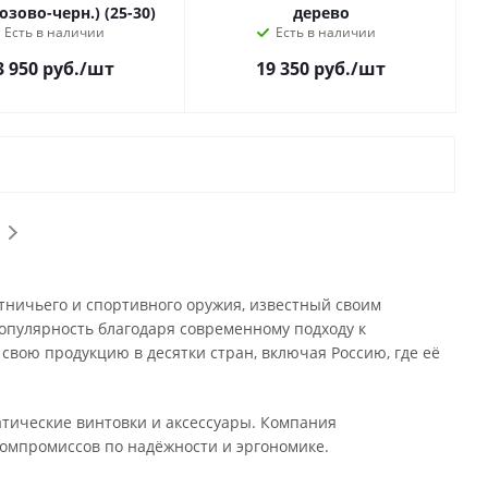
озово-черн.) (25-30)
дерево
Есть в наличии
Есть в наличии
3 950
руб.
/шт
19 350
руб.
/шт
отничьего и спортивного оружия, известный своим
популярность благодаря современному подходу к
свою продукцию в десятки стран, включая Россию, где её
атические винтовки и аксессуары. Компания
компромиссов по надёжности и эргономике.