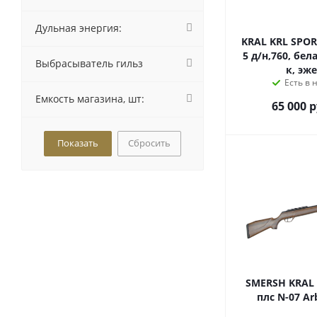
Дульная энергия:
KRAL KRL SPORT
5 д/н,760, бел
Выбрасыватель гильз
к, эж
Есть в 
Емкость магазина, шт:
65 000
р
Сбросить
SMERSH KRAL в
плс N-07 Arb