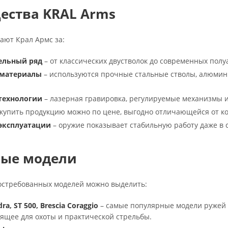
ства KRAL Arms
ают Крал Армс за:
ельный ряд
– от классических двустволок до современных пол
 материалы
– используются прочные стальные стволы, алюмин
.
технологии
– лазерная гравировка, регулируемые механизмы 
купить продукцию можно по цене, выгодно отличающейся от ко
эксплуатации
– оружие показывает стабильную работу даже в 
ные модели
остребованных моделей можно выделить:
a, ST 500, Brescia Coraggio
– самые популярные модели ружей 
ящее для охоты и практической стрельбы.