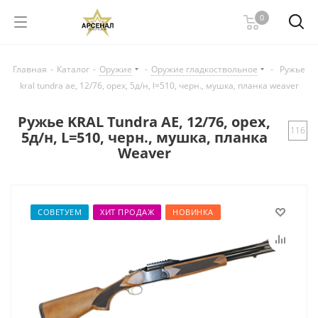
0
Главная
-
Каталог
-
Оружие
-
Оружие гладкоствольное
-
Ружье
kral tundra ae, 12/76, орех, 5д/н, l=510, черн., мушка, планка weaver
Ружье KRAL Tundra AE, 12/76, орех,
116
5д/н, L=510, черн., мушка, планка
Weaver
СОВЕТУЕМ
ХИТ ПРОДАЖ
НОВИНКА