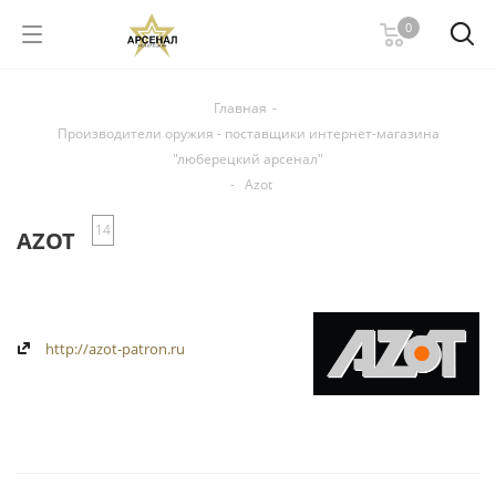
0
Главная
-
Производители оружия - поставщики интернет-магазина
"люберецкий арсенал"
-
Azot
14
AZOT
http://azot-patron.ru