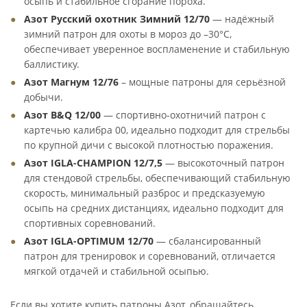
осыпь и стабильное сгорание пороха.
Азот Русский охотник Зимний 12/70
— надёжный
зимний патрон для охоты в мороз до –30°C,
обеспечивает уверенное воспламенение и стабильную
баллистику.
Азот Магнум 12/76
– мощные патроны для серьёзной
добычи.
Азот B&Q 12/00
— спортивно-охотничий патрон с
картечью калибра 00, идеально подходит для стрельбы
по крупной дичи с высокой плотностью поражения.
Азот IGLA-CHAMPION 12/7,5
— высокоточный патрон
для стендовой стрельбы, обеспечивающий стабильную
скорость, минимальный разброс и предсказуемую
осыпь на средних дистанциях, идеально подходит для
спортивных соревнований.
Азот IGLA-OPTIMUM 12/70
— сбалансированный
патрон для тренировок и соревнований, отличается
мягкой отдачей и стабильной осыпью.
Если вы хотите купить патроны Азот, обращайтесь