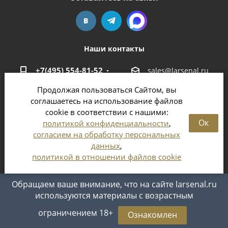
Наши контакты
+7(495) 554-81-52
sales@larsenal.ru
Продолжая пользоваться Сайтом, вы
Московская область,
соглашаетесь на использование файлов
г. Люберцы,
cookie в соответствии с нашими:
ул. Хлебозаводская, 8 Б
Ок
политикой конфиденциальности
,
согласием на обработку персональных
данных
,
политикой в отношении файлов cookie
2026 © Магазин оружия и патронов в Москве и
Московской области
Обращаем ваше внимание, что на сайте larsenal.ru
используются материалы с возрастным
ограничением 18+
Ознакомлен