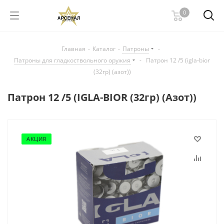
0
Главная
-
Каталог
-
Патроны
-
Патроны для гладкоствольного оружия
-
Патрон 12 /5 (igla-bior
(32гр) (азот))
Патрон 12 /5 (IGLA-BIOR (32гр) (Азот))
АКЦИЯ