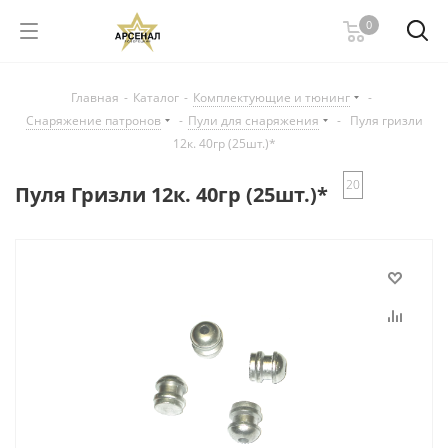
0
Главная
-
Каталог
-
Комплектующие и тюнинг
-
Снаряжение патронов
-
Пули для снаряжения
-
Пуля гризли
12к. 40гр (25шт.)*
20
Пуля Гризли 12к. 40гр (25шт.)*