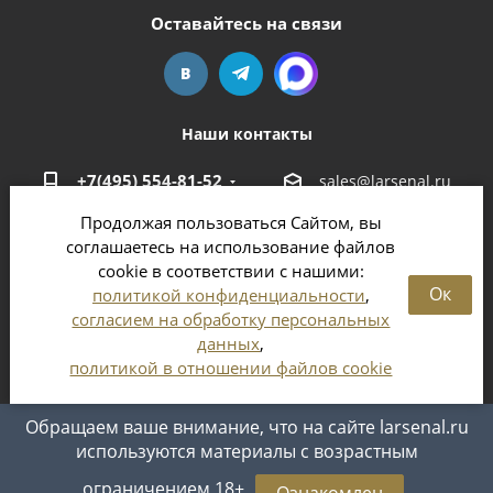
Оставайтесь на связи
Наши контакты
+7(495) 554-81-52
sales@larsenal.ru
Продолжая пользоваться Сайтом, вы
Московская область,
соглашаетесь на использование файлов
г. Люберцы,
cookie в соответствии с нашими:
ул. Хлебозаводская, 8 Б
Ок
политикой конфиденциальности
,
согласием на обработку персональных
данных
,
политикой в отношении файлов cookie
2026 © Магазин оружия и патронов в Москве и
Московской области
Обращаем ваше внимание, что на сайте larsenal.ru
используются материалы с возрастным
ограничением 18+