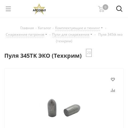
0
Главная
-
Каталог
-
Комплектующие и тюнинг
-
Снаряжение патронов
-
Пули для снаряжения
-
Пуля 345tk эко
(техкрим)
20
Пуля 345TK ЭКО (Техкрим)