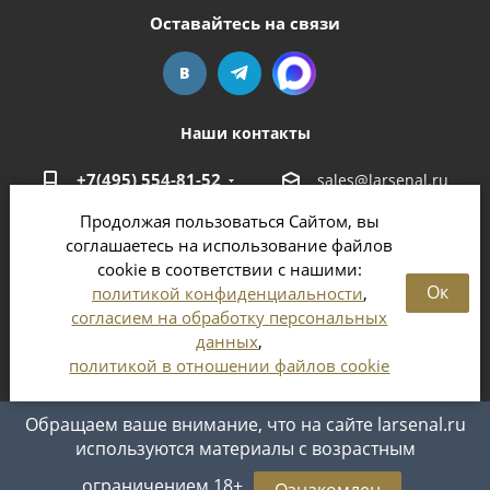
Оставайтесь на связи
Наши контакты
+7(495) 554-81-52
sales@larsenal.ru
Продолжая пользоваться Сайтом, вы
Московская область,
соглашаетесь на использование файлов
г. Люберцы,
cookie в соответствии с нашими:
ул. Хлебозаводская, 8 Б
Ок
политикой конфиденциальности
,
согласием на обработку персональных
данных
,
политикой в отношении файлов cookie
2026 © Магазин оружия и патронов в Москве и
Московской области
Обращаем ваше внимание, что на сайте larsenal.ru
используются материалы с возрастным
ограничением 18+