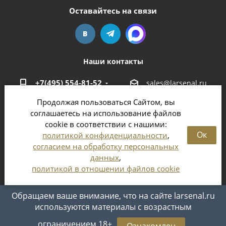
Оставайтесь на связи
Наши контакты
+7(495) 554-81-52
sales@larsenal.ru
Продолжая пользоваться Сайтом, вы
Московская область,
соглашаетесь на использование файлов
г. Люберцы,
cookie в соответствии с нашими:
ул. Хлебозаводская, 8 Б
Ок
политикой конфиденциальности
,
согласием на обработку персональных
данных
,
политикой в отношении файлов cookie
2026 © Магазин оружия и патронов в Москве и
Московской области
Обращаем ваше внимание, что на сайте larsenal.ru
используются материалы с возрастным
ограничением 18+