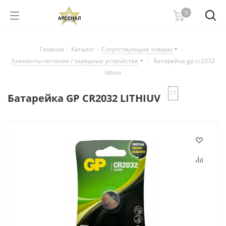
0
Главная
-
Каталог
-
Сопутствующие товары
-
Элементы питания / зарядные устройства
-
Батарейка gp cr2032
lithiuv
11
Батарейка GP CR2032 LITHIUV