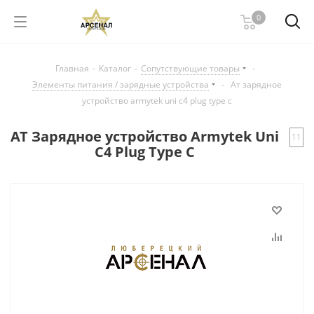
0
Главная
-
Каталог
-
Сопутствующие товары
-
Элементы питания / зарядные устройства
-
Ат зарядное
устройство armytek uni c4 plug type c
АТ Зарядное устройство Armytek Uni
11
C4 Plug Type C