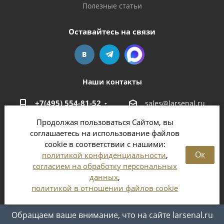
Полезные статьи
Оставайтесь на связи
Наши контакты
+7(495) 554-81-52
sales@larsenal.ru
Продолжая пользоваться Сайтом, вы
Московская область,
соглашаетесь на использование файлов
г. Люберцы,
cookie в соответствии с нашими:
ул. Хлебозаводская, 8 Б
Ок
политикой конфиденциальности
,
согласием на обработку персональных
данных
,
политикой в отношении файлов cookie
2026 © Магазин оружия и патронов в Москве и
Московской области
Обращаем ваше внимание, что на сайте larsenal.ru