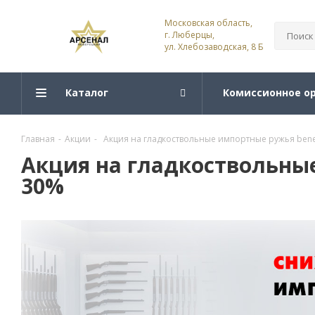
Московская область,
г. Люберцы,
ул. Хлебозаводская, 8 Б
Каталог
Комиссионное о
Главная
-
Акции
-
Акция на гладкоствольные импортные ружья benell
Акция на гладкоствольные 
30%