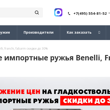
+7(495) 554-81-52
ружие
Производители
Как заказать
i, franchi, fabarm cкидки до 30%
импортные ружья Benelli, F