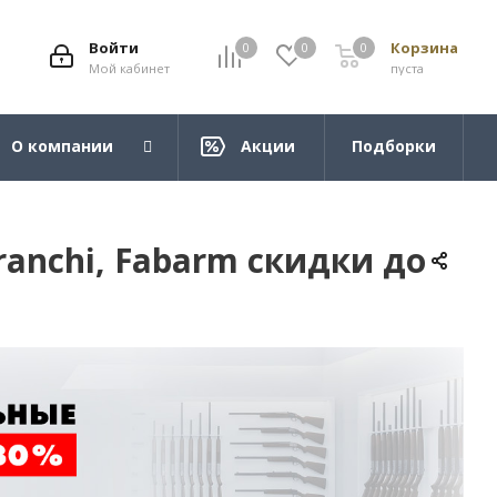
Войти
Корзина
0
0
0
Мой кабинет
пуста
О компании
Акции
Подборки
ranchi, Fabarm cкидки до