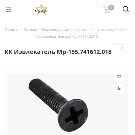
0
Главная
-
Каталог
-
Комплектующие и тюнинг
-
Зип к оружию
-
Кк извлекатель мр-155.741612.018
110
КК Извлекатель Мр-155.741612.018