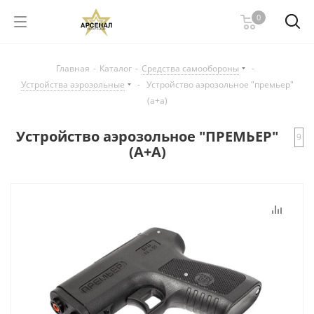
0
Главная
-
Каталог
-
Средства самообороны
-
Устройства аэрозольные
-
Устройство аэрозольное "премьер"
(а+а)
Устройство аэрозольное "ПРЕМЬЕР"
9
(А+А)