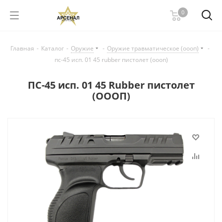
0
Главная
-
Каталог
-
Оружие
-
Оружие травматическое (оооп)
-
пс-45 исп. 01 45 rubber пистолет (оооп)
ПС-45 исп. 01 45 Rubber пистолет
(ОООП)