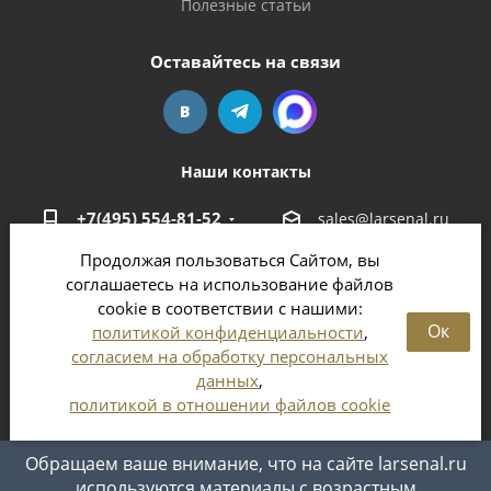
Полезные статьи
Оставайтесь на связи
Наши контакты
+7(495) 554-81-52
sales@larsenal.ru
Продолжая пользоваться Сайтом, вы
Московская область,
соглашаетесь на использование файлов
г. Люберцы,
cookie в соответствии с нашими:
ул. Хлебозаводская, 8 Б
Ок
политикой конфиденциальности
,
согласием на обработку персональных
данных
,
политикой в отношении файлов cookie
2026 © Магазин оружия и патронов в Москве и
Московской области
Обращаем ваше внимание, что на сайте larsenal.ru
используются материалы с возрастным