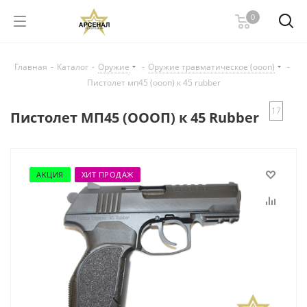
0
Главная
-
Каталог
-
Оружие
-
Оружие травматическое (оооп)
-
Пистолет мп45 (оооп) к 45 rubber
17
Пистолет МП45 (ОООП) к 45 Rubber
АКЦИЯ
ХИТ ПРОДАЖ