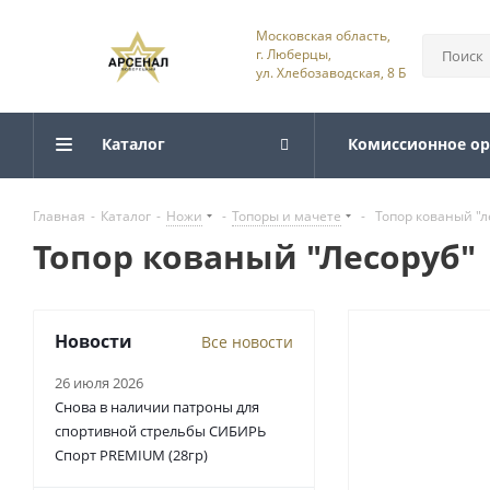
Московская область,
г. Люберцы,
ул. Хлебозаводская, 8 Б
Каталог
Комиссионное о
Главная
-
Каталог
-
Ножи
-
Топоры и мачете
-
Топор кованый "л
Топор кованый "Лесоруб"
Новости
Все новости
26 июля 2026
Снова в наличии патроны для
спортивной стрельбы СИБИРЬ
Спорт PREMIUM (28гр)