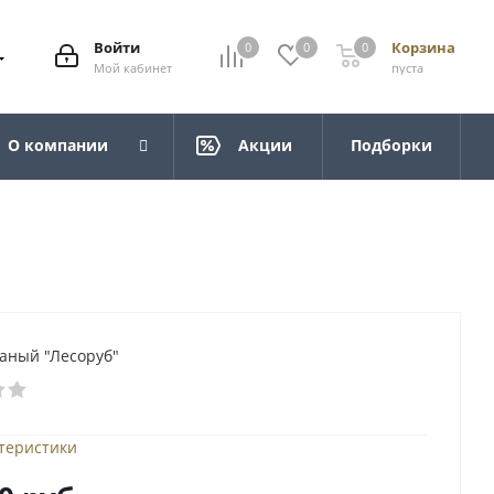
Войти
Корзина
0
0
0
Мой кабинет
пуста
О компании
Акции
Подборки
ваный "Лесоруб"
ктеристики