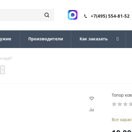
+7(495) 554-81-52
ружие
Производители
Как заказать
есоруб"
3
Топор ко
Все хара