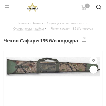
0
Главная
-
Каталог
-
Амуниция и снаряжение
-
Сумки, чехлы и кейсы
-
Чехол сафари 135 б/о кордура
79
Чехол Сафари 135 б/о кордура