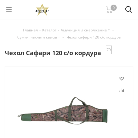
0
Главная
-
Каталог
-
Амуниция и снаряжение
-
Сумки, чехлы и кейсы
-
Чехол сафари 120 с/о кордура
79
Чехол Сафари 120 с/о кордура