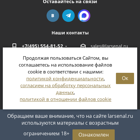
Оставайтесь на связи
Наши контакты
+7(495) 554-81-52
sales@larsenal.ru
Продолжая пользоваться Сайтом, вы
Московская область,
соглашаетесь на использование файлов
г. Люберцы,
cookie в соответствии с нашими:
ул. Хлебозаводская, 8 Б
Ок
политикой конфиденциальности
,
согласием на обработку персональных
данных
,
политикой в отношении файлов cookie
2026 © Магазин оружия и патронов в Москве и
Московской области
Обращаем ваше внимание, что на сайте larsenal.ru
используются материалы с возрастным
ограничением 18+
Ознакомлен