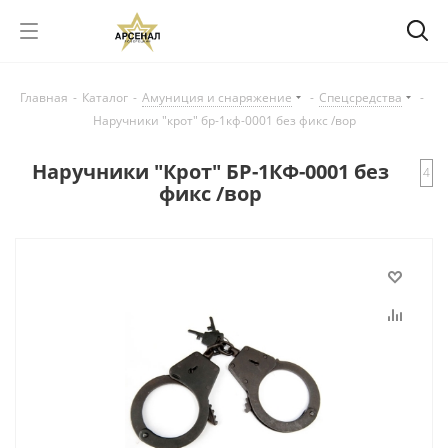
Главная
-
Каталог
-
Амуниция и снаряжение
-
Спецсредства
-
Наручники "крот" бр-1кф-0001 без фикс /вор
Наручники "Крот" БР-1КФ-0001 без
4
фикс /вор