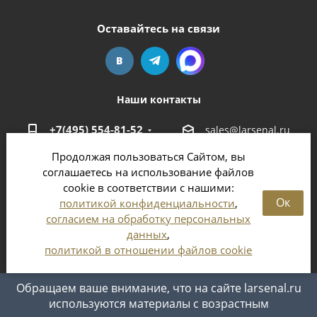
Оставайтесь на связи
Наши контакты
+7(495) 554-81-52
sales@larsenal.ru
Продолжая пользоваться Сайтом, вы
Московская область,
соглашаетесь на использование файлов
г. Люберцы,
cookie в соответствии с нашими:
ул. Хлебозаводская, 8 Б
Ок
политикой конфиденциальности
,
согласием на обработку персональных
данных
,
политикой в отношении файлов cookie
2026 © Магазин оружия и патронов в Москве и
Московской области
Обращаем ваше внимание, что на сайте larsenal.ru
используются материалы с возрастным