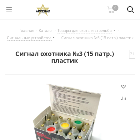
0
Главная
-
Каталог
-
Товары для охоты и стрельбы
-
Сигнальные устройства
-
Сигнал охотника №3 (15 патр.) пластик
Сигнал охотника №3 (15 патр.)
21
пластик