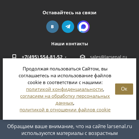
Оставайтесь на связи
Наши контакты
+7(495) 554-81-52
sales@larsenal.ru
Продолжая пользоваться Сайтом, вы
Московская область,
соглашаетесь на использование файлов
г. Люберцы,
cookie в соответствии с нашими:
ул. Хлебозаводская, 8 Б
Ок
политикой конфиденциальности
,
согласием на обработку персональных
данных
,
политикой в отношении файлов cookie
2026 © Магазин оружия и патронов в Москве и
Московской области
Обращаем ваше внимание, что на сайте larsenal.ru
используются материалы с возрастным