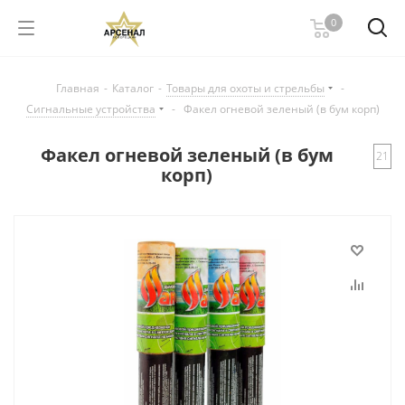
0
Главная
-
Каталог
-
Товары для охоты и стрельбы
-
Сигнальные устройства
-
Факел огневой зеленый (в бум корп)
Факел огневой зеленый (в бум
21
корп)