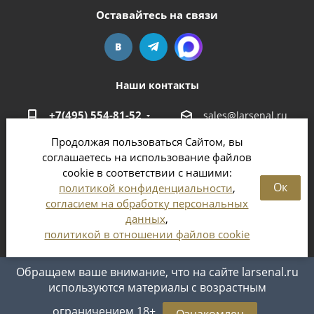
Оставайтесь на связи
Наши контакты
+7(495) 554-81-52
sales@larsenal.ru
Продолжая пользоваться Сайтом, вы
Московская область,
соглашаетесь на использование файлов
г. Люберцы,
cookie в соответствии с нашими:
ул. Хлебозаводская, 8 Б
Ок
политикой конфиденциальности
,
согласием на обработку персональных
данных
,
политикой в отношении файлов cookie
2026 © Магазин оружия и патронов в Москве и
Московской области
Обращаем ваше внимание, что на сайте larsenal.ru
используются материалы с возрастным
ограничением 18+