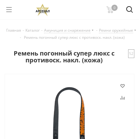
0
Главная
-
Каталог
-
Амуниция и снаряжение
-
Ремни оружейные
-
Ремень погонный супер люкс с противоск. накл. (кожа)
Ремень погонный супер люкс с
52
противоск. накл. (кожа)