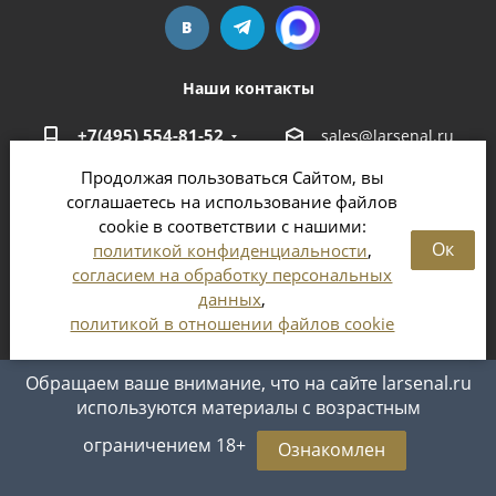
Наши контакты
+7(495) 554-81-52
sales@larsenal.ru
Продолжая пользоваться Сайтом, вы
Московская область,
соглашаетесь на использование файлов
г. Люберцы,
cookie в соответствии с нашими:
ул. Хлебозаводская, 8 Б
Ок
политикой конфиденциальности
,
согласием на обработку персональных
данных
,
политикой в отношении файлов cookie
2026 © Магазин оружия и патронов в Москве и
Московской области
Обращаем ваше внимание, что на сайте larsenal.ru
используются материалы с возрастным
ограничением 18+
Ознакомлен