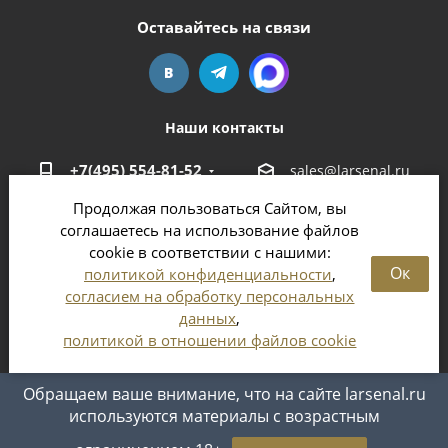
Оставайтесь на связи
Наши контакты
+7(495) 554-81-52
sales@larsenal.ru
Продолжая пользоваться Сайтом, вы
Московская область,
соглашаетесь на использование файлов
г. Люберцы,
cookie в соответствии с нашими:
ул. Хлебозаводская, 8 Б
Ок
политикой конфиденциальности
,
согласием на обработку персональных
данных
,
политикой в отношении файлов cookie
2026 © Магазин оружия и патронов в Москве и
Московской области
Обращаем ваше внимание, что на сайте larsenal.ru
используются материалы с возрастным