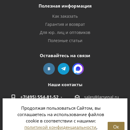
Полезная информация
Как заказать
Гарантия и возврат
Для юр. лиц и оптовиков
Полезные статьи
Оставайтесь на связи
Наши контакты
+7(495) 554-81-52
sales@larsenal.ru
Продолжая пользоваться Сайтом, вы
Московская область,
соглашаетесь на использование файлов
г. Люберцы,
cookie в соответствии с нашими:
ул. Хлебозаводская, 8 Б
Ок
политикой конфиденциальности
,