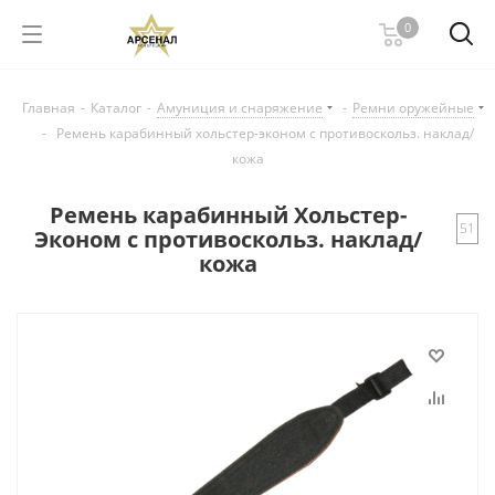
0
Главная
-
Каталог
-
Амуниция и снаряжение
-
Ремни оружейные
-
Ремень карабинный хольстер-эконом с противоскольз. наклад/
кожа
Ремень карабинный Хольстер-
51
Эконом с противоскольз. наклад/
кожа