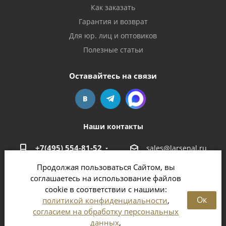
Как заказать
Гарантия и возврат
Для юр. лиц и оптовиков
Полезные статьи
Оставайтесь на связи
Наши контакты
+7(495) 554-81-52
sales@larsenal.ru
Продолжая пользоваться Сайтом, вы
Московская область,
соглашаетесь на использование файлов
г. Люберцы,
cookie в соответствии с нашими:
ул. Хлебозаводская, 8 Б
Ок
политикой конфиденциальности
,
согласием на обработку персональных
данных
,