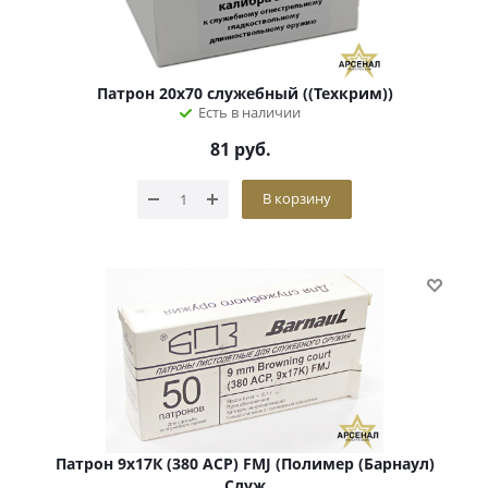
Патрон 20х70 служебный ((Техкрим))
Есть в наличии
81
руб.
В корзину
Патрон 9х17К (380 АСР) FMJ (Полимер (Барнаул)
Служ