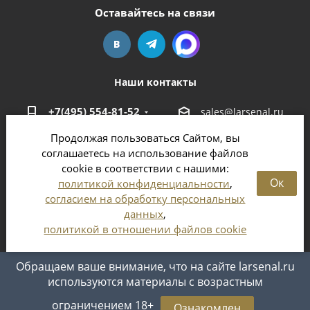
Оставайтесь на связи
Наши контакты
+7(495) 554-81-52
sales@larsenal.ru
Продолжая пользоваться Сайтом, вы
Московская область,
соглашаетесь на использование файлов
г. Люберцы,
cookie в соответствии с нашими:
ул. Хлебозаводская, 8 Б
Ок
политикой конфиденциальности
,
согласием на обработку персональных
данных
,
политикой в отношении файлов cookie
2026 © Магазин оружия и патронов в Москве и
Московской области
Обращаем ваше внимание, что на сайте larsenal.ru
используются материалы с возрастным
ограничением 18+
Ознакомлен