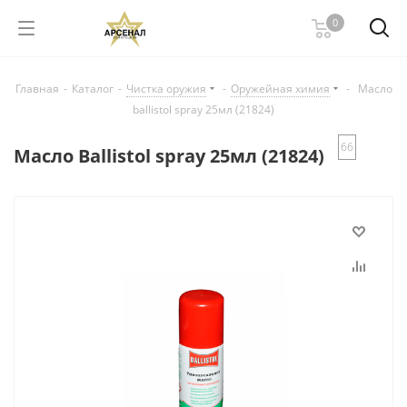
0
Главная
-
Каталог
-
Чистка оружия
-
Оружейная химия
-
Масло
ballistol spray 25мл (21824)
66
Масло Ballistol spray 25мл (21824)