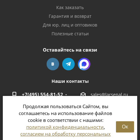
Как заказать
Гарантия и возврат
Для юр. лиц и оптовиков
Полезные статьи
Оставайтесь на связи
Наши контакты
+7(495) 554-81-52
sales@larsenal.ru
Продолжая пользоваться Сайтом, вы
Московская область,
соглашаетесь на использование файлов
г. Люберцы,
cookie в соответствии с нашими:
ул. Хлебозаводская, 8 Б
Ок
политикой конфиденциальности
,
согласием на обработку персональных