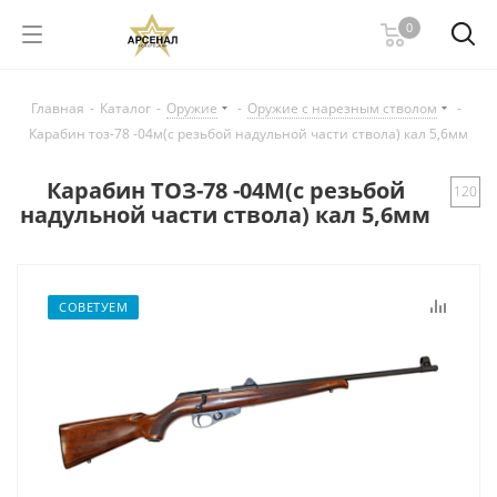
0
Главная
-
Каталог
-
Оружие
-
Оружие с нарезным стволом
-
Карабин тоз-78 -04м(с резьбой надульной части ствола) кал 5,6мм
Карабин ТОЗ-78 -04М(с резьбой
120
надульной части ствола) кал 5,6мм
СОВЕТУЕМ