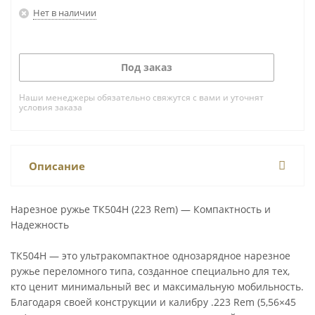
Нет в наличии
Под заказ
Наши менеджеры обязательно свяжутся с вами и уточнят
условия заказа
Описание
Нарезное ружье ТК504Н (223 Rem) — Компактность и
Надежность
ТК504Н — это ультракомпактное однозарядное нарезное
ружье переломного типа, созданное специально для тех,
кто ценит минимальный вес и максимальную мобильность.
Благодаря своей конструкции и калибру .223 Rem (5,56×45