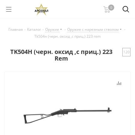
0
Главная
-
Каталог
-
Оружие
-
Оружие с нарезным стволом
-
Tk504н (черн. оксид ,с приц.) 223 rem
TK504Н (черн. оксид ,с приц.) 223
120
Rem