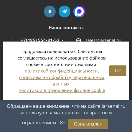
Наши контакты
+7(495) 554-81-52
sales@larsenal.ru
Продолжая пользоваться Сайтом, вы
Московская область,
соглашаетесь на использование файлов
г. Люберцы,
cookie в соответствии с нашими:
ул. Хлебозаводская, 8 Б
Ок
политикой конфиденциальности
,
согласием на обработку персональных
данных
,
политикой в отношении файлов cookie
2026 © Магазин оружия и патронов в Москве и
Московской области
Обращаем ваше внимание, что на сайте larsenal.ru
используются материалы с возрастным
ограничением 18+
Ознакомлен