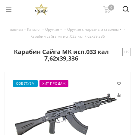
0
Главная
-
Каталог
-
Оружие
-
Оружие с нарезным стволом
-
Карабин сайга мк исп.033 кал 7,62х39,336
Карабин Сайга МК исп.033 кал
119
7,62х39,336
СОВЕТУЕМ
ХИТ ПРОДАЖ