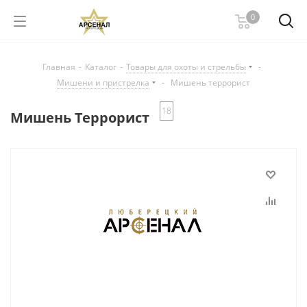
0
Главная
-
Каталог
-
Товары для охоты и стрельбы
-
Мишени и пристрелка
-
Мишень террорист
18
Мишень Террорист