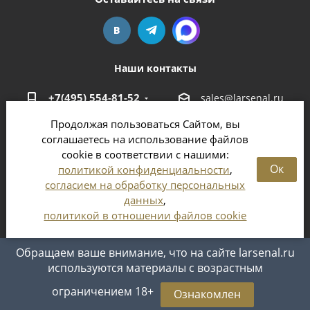
Наши контакты
+7(495) 554-81-52
sales@larsenal.ru
Продолжая пользоваться Сайтом, вы
Московская область,
соглашаетесь на использование файлов
г. Люберцы,
cookie в соответствии с нашими:
ул. Хлебозаводская, 8 Б
Ок
политикой конфиденциальности
,
согласием на обработку персональных
данных
,
политикой в отношении файлов cookie
2026 © Магазин оружия и патронов в Москве и
Московской области
Обращаем ваше внимание, что на сайте larsenal.ru
используются материалы с возрастным
ограничением 18+
Ознакомлен