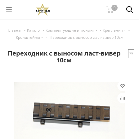
0
Главная
-
Каталог
-
Комплектующие и тюнинг
-
Крепления
-
Кронштейны
-
Переходник с выносом ласт-вивер 10см
Переходник с выносом ласт-вивер
75
10см