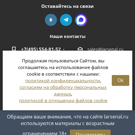
Оставайтесь на связи
Наши контакты
+7(495) 554-81-52
sales@larsenal.ru
Продолжая пользоваться Сайтом, вы
Московская область,
соглашаетесь на использование файлов
г. Люберцы,
cookie в соответствии с нашими:
ул. Хлебозаводская, 8 Б
Ок
политикой конфиденциальности
,
согласием на обработку персональных
данных
,
политикой в отношении файлов cookie
2026 © Магазин оружия и патронов в Москве и
Московской области
Обращаем ваше внимание, что на сайте larsenal.ru
используются материалы с возрастным
ограничением 18+
Ознакомлен