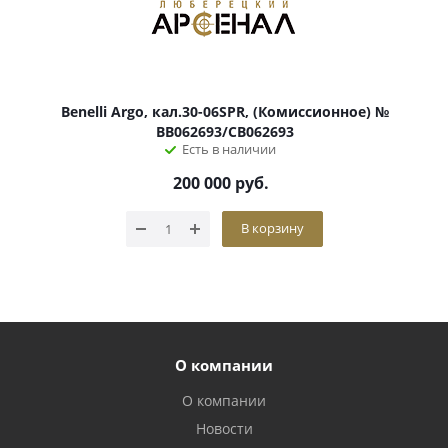
Benelli Argo, кал.30-06SPR, (Комиссионное) №
BB062693/CB062693
Есть в наличии
200 000
руб.
В корзину
О компании
О компании
Новости