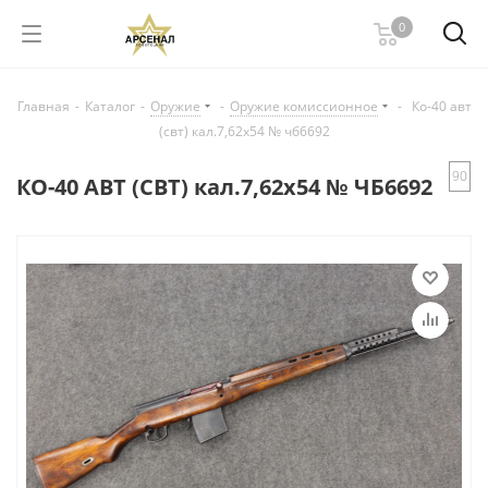
0
Главная
-
Каталог
-
Оружие
-
Оружие комиссионное
-
Ко-40 авт
(свт) кал.7,62x54 № чб6692
90
КО-40 АВТ (СВТ) кал.7,62x54 № ЧБ6692