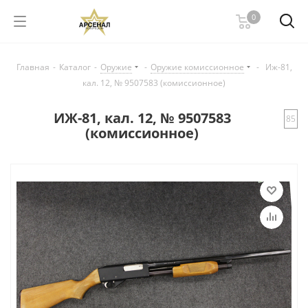
0
Главная
-
Каталог
-
Оружие
-
Оружие комиссионное
-
Иж-81,
кал. 12, № 9507583 (комиссионное)
ИЖ-81, кал. 12, № 9507583
85
(комиссионное)