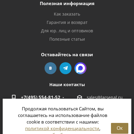
Полезная информация
Как заказать
Гарантия и возврат
Для юр. лиц и оптовиков
Полезные статьи
Оставайтесь на связи
Наши контакты
+7(495) 554-81-52
sales@larsenal.ru
Продолжая пользоваться Сайтом, вы
Московская область,
соглашаетесь на использование файлов
г. Люберцы,
cookie в соответствии с нашими:
ул. Хлебозаводская, 8 Б
Ок
политикой конфиденциальности
,