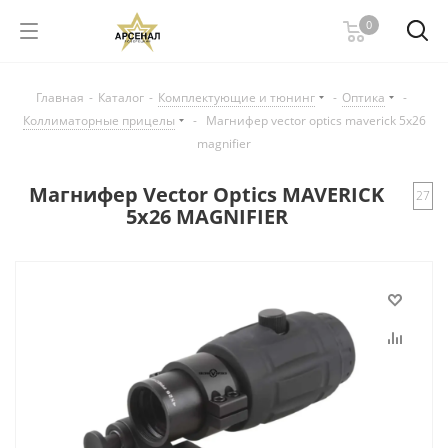
0
Главная
-
Каталог
-
Комплектующие и тюнинг
-
Оптика
-
Коллиматорные прицелы
-
Магнифер vector optics maverick 5х26
magnifier
Магнифер Vector Optics MAVERICK
27
5х26 MAGNIFIER