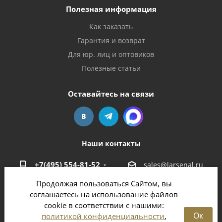
Полезная информация
Как заказать
Гарантия и возврат
Для юр. лиц и оптовиков
Полезные статьи
Оставайтесь на связи
Наши контакты
+7(495) 554-81-52
sales@larsenal.ru
Продолжая пользоваться Сайтом, вы
Московская область,
соглашаетесь на использование файлов
г. Люберцы,
cookie в соответствии с нашими:
ул. Хлебозаводская, 8 Б
Ок
политикой конфиденциальности
,