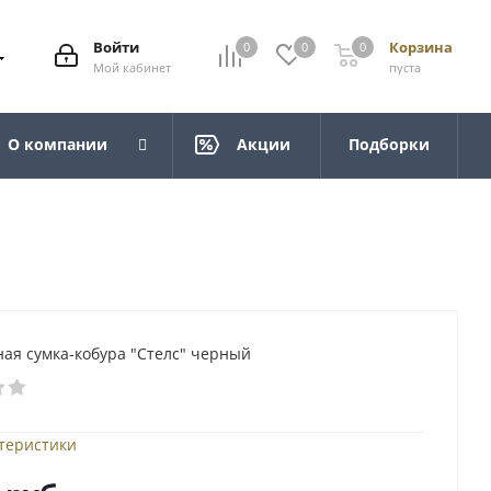
Войти
Корзина
0
0
0
Мой кабинет
пуста
О компании
Акции
Подборки
ая сумка-кобура "Стелс" черный
ктеристики