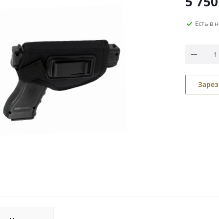
5 750
Есть в 
Зарез