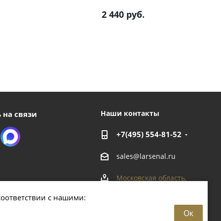
2 440
руб.
Наши контакты
 на связи
+7(495) 554-81-52
sales@larsenal.ru
Московская область,
г. Люберцы,
соответствии с нашими:
ул. Хлебозаводская, 8 Б
Ок