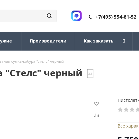
+7(495) 554-81-52
ружие
Производители
Как заказать
етная сумка-кобура "стелс" черный
а "Стелс" черный
32
Пистолетн
Все хара