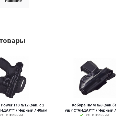
Наличие
 товары
Power T10 №12 (зак. с 2
Кобура ПММ №8 (зак.б
ТАНДАРТ" / Черный / 40мм
уш)"СТАНДАРТ" / Черный 
Есть в наличии
Есть в наличии