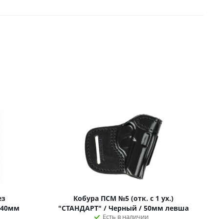
ез
Кобура ПСМ №5 (отк. с 1 ух.)
/40мм
"СТАНДАРТ" / Черный / 50мм левша
Есть в наличии