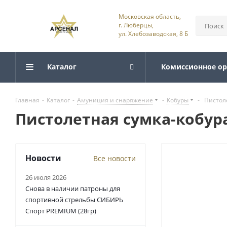
Московская область,
г. Люберцы,
ул. Хлебозаводская, 8 Б
Каталог
Комиссионное о
Главная
-
Каталог
-
Амуниция и снаряжение
-
Кобуры
-
Пистол
Пистолетная сумка-кобур
Новости
Все новости
26 июля 2026
Снова в наличии патроны для
спортивной стрельбы СИБИРЬ
Спорт PREMIUM (28гр)