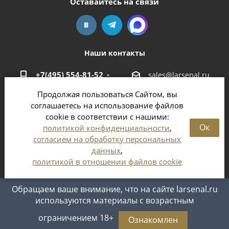
Оставайтесь на связи
Наши контакты
+7(495) 554-81-52
sales@larsenal.ru
Продолжая пользоваться Сайтом, вы
Московская область,
соглашаетесь на использование файлов
г. Люберцы,
cookie в соответствии с нашими:
ул. Хлебозаводская, 8 Б
Ок
политикой конфиденциальности
,
согласием на обработку персональных
данных
,
политикой в отношении файлов cookie
2026 © Магазин оружия и патронов в Москве и
Московской области
Обращаем ваше внимание, что на сайте larsenal.ru
используются материалы с возрастным
ограничением 18+
Ознакомлен