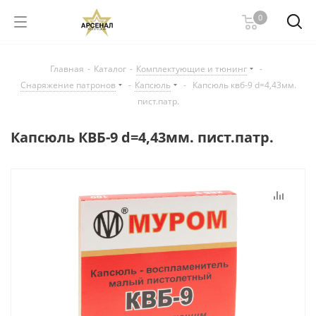
0
Главная
-
Каталог
-
Комплектующие и тюнинг
-
Снаряжение патронов
-
Капсюль
-
Капсюль квб-9 d=4,43мм.
пист.патр.
Капсюль КВБ-9 d=4,43мм. пист.патр.