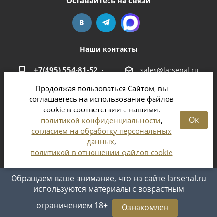
Оставайтесь на связи
Наши контакты
+7(495) 554-81-52
sales@larsenal.ru
Продолжая пользоваться Сайтом, вы
Московская область,
соглашаетесь на использование файлов
г. Люберцы,
cookie в соответствии с нашими:
ул. Хлебозаводская, 8 Б
Ок
политикой конфиденциальности
,
согласием на обработку персональных
данных
,
политикой в отношении файлов cookie
2026 © Магазин оружия и патронов в Москве и
Московской области
Обращаем ваше внимание, что на сайте larsenal.ru
используются материалы с возрастным
ограничением 18+
Ознакомлен