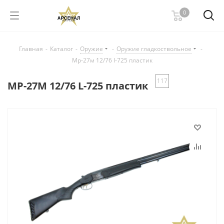
0
Главная
-
Каталог
-
Оружие
-
Оружие гладкоствольное
-
Мр-27м 12/76 l-725 пластик
117
МР-27М 12/76 L-725 пластик