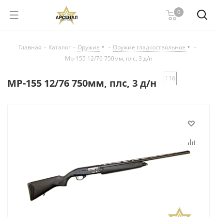
0
Главная
-
Каталог
-
Оружие
-
Оружие гладкоствольное
-
Мр-155 12/76 750мм, плс, 3 д/н
116
МР-155 12/76 750мм, плс, 3 д/н