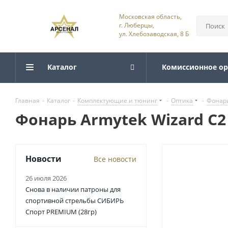
Московская область,
г. Люберцы,
ул. Хлебозаводская, 8 Б
Каталог
Комиссионное о
Главная
-
Каталог
-
Комплектующие и тюнинг
-
Оптика
-
Фонар
Фонарь Armytek Wizard C2
Новости
Все новости
26 июля 2026
Снова в наличии патроны для
спортивной стрельбы СИБИРЬ
Спорт PREMIUM (28гр)