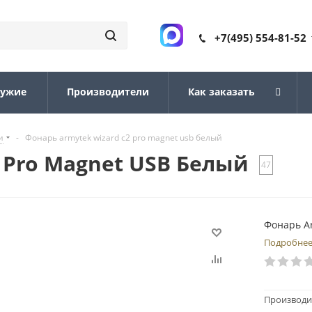
+7(495) 554-81-52
ружие
Производители
Как заказать
и
-
Фонарь armytek wizard c2 pro magnet usb белый
 Pro Magnet USB Белый
47
Фонарь Ar
Подробне
Производи