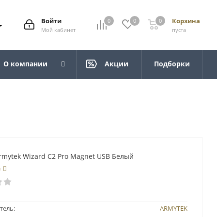
Войти
Корзина
0
0
0
Мой кабинет
пуста
О компании
Акции
Подборки
mytek Wizard C2 Pro Magnet USB Белый
е
тель:
ARMYTEK