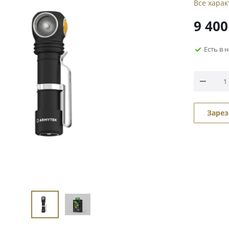
Все хара
9 400
Есть в 
Зарез