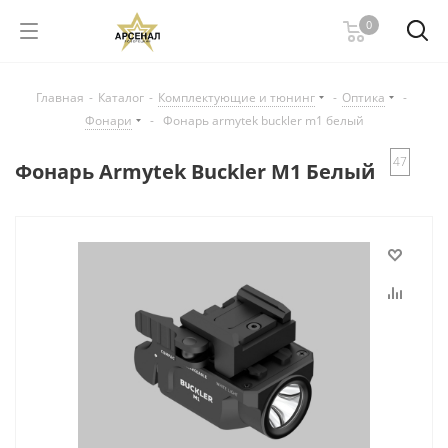
0
Главная
-
Каталог
-
Комплектующие и тюнинг
-
Оптика
-
Фонари
-
Фонарь armytek buckler m1 белый
47
Фонарь Armytek Buckler M1 Белый