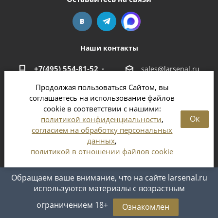
Наши контакты
+7(495) 554-81-52
sales@larsenal.ru
Продолжая пользоваться Сайтом, вы
Московская область,
соглашаетесь на использование файлов
г. Люберцы,
cookie в соответствии с нашими:
ул. Хлебозаводская, 8 Б
Ок
политикой конфиденциальности
,
согласием на обработку персональных
данных
,
политикой в отношении файлов cookie
2026 © Магазин оружия и патронов в Москве и
Московской области
Обращаем ваше внимание, что на сайте larsenal.ru
используются материалы с возрастным
ограничением 18+
Ознакомлен