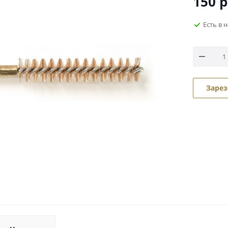
150
р
Есть в 
Зарез