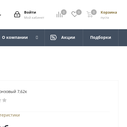
Войти
Корзина
0
0
0
Мой кабинет
пуста
О компании
Акции
Подборки
онзовый 7,62к
ктеристики