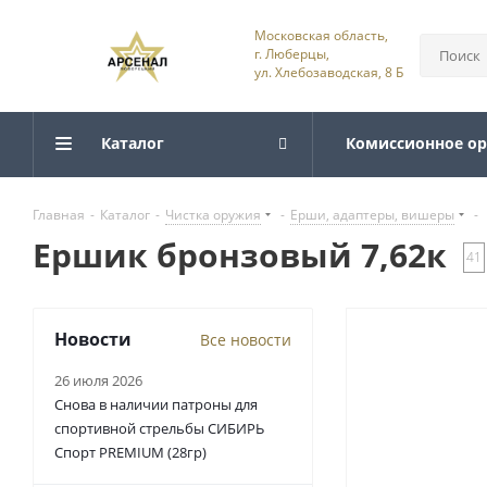
Московская область,
г. Люберцы,
ул. Хлебозаводская, 8 Б
Каталог
Комиссионное о
Главная
-
Каталог
-
Чистка оружия
-
Ерши, адаптеры, вишеры
-
Ершик бронзовый 7,62к
41
Новости
Все новости
26 июля 2026
Снова в наличии патроны для
спортивной стрельбы СИБИРЬ
Спорт PREMIUM (28гр)