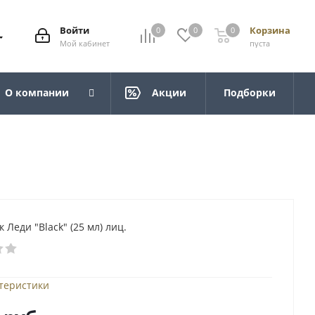
Войти
Корзина
0
0
0
Мой кабинет
пуста
О компании
Акции
Подборки
 Леди "Black" (25 мл) лиц.
ктеристики