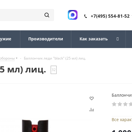
+7(495) 554-81-52
ружие
Производители
Как заказать
ообороны
-
Баллончик леди "black" (25 мл) лиц.
5 мл) лиц.
32
Баллончик
Все хара