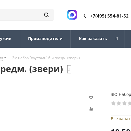
+7(495) 554-81-52
ружие
Производители
Как заказать
ия
-
Зю набор "хрусталь" 6-и предм. (звери)
редм. (звери)
2
ЗЮ Набор 
Все хара