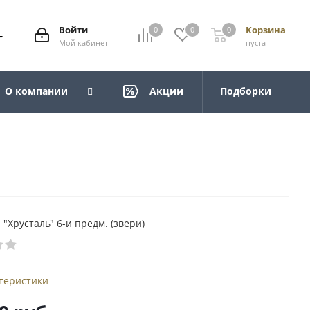
Войти
Корзина
0
0
0
Мой кабинет
пуста
О компании
Акции
Подборки
"Хрусталь" 6-и предм. (звери)
ктеристики