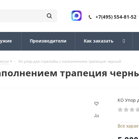
+7(495) 554-81-52
ружие
Производители
Как заказать
оятки
-
Ко упор для стрельбы с наполнением трапеция черный
наполнением трапеция черн
КО Упор 
Все хара