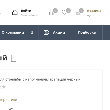
Войти
Корзина
0
0
0
Мой кабинет
пуста
О компании
Акции
Подборки
ый
28
для стрельбы с наполнением трапеция черный
ктеристики