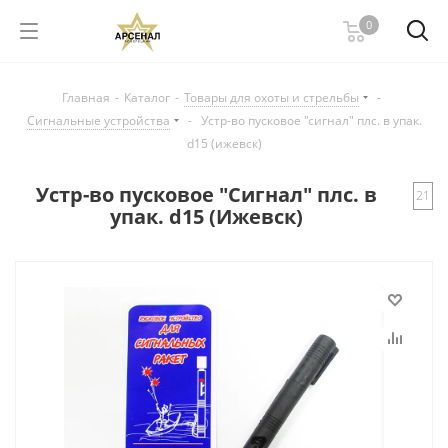
0
Главная
-
Каталог
-
Товары для охоты и стрельбы
-
Сигнальные устройства
-
Устр-во пусковое "сигнал" плс. в упак.
d15 (ижевск)
Устр-во пусковое "Сигнал" плс. в
21
упак. d15 (Ижевск)