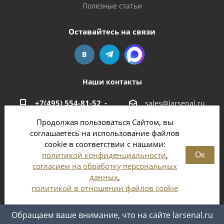
Полезные статьи
Оставайтесь на связи
Наши контакты
+7(495) 554-81-52
sales@larsenal.ru
Продолжая пользоваться Сайтом, вы
Московская область,
соглашаетесь на использование файлов
г. Люберцы,
cookie в соответствии с нашими:
ул. Хлебозаводская, 8 Б
Ок
политикой конфиденциальности
,
согласием на обработку персональных
данных
,
политикой в отношении файлов cookie
2026 © Магазин оружия и патронов в Москве и
Московской области
Обращаем ваше внимание, что на сайте larsenal.ru