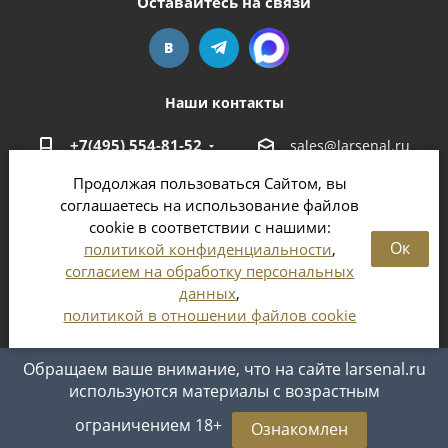
Оставайтесь на связи
Наши контакты
+7(495) 554-81-52
sales@larsenal.ru
Продолжая пользоваться Сайтом, вы
Московская область,
соглашаетесь на использование файлов
г. Люберцы,
cookie в соответствии с нашими:
ул. Хлебозаводская, 8 Б
Ок
политикой конфиденциальности
,
согласием на обработку персональных
данных
,
политикой в отношении файлов cookie
2026 © Магазин оружия и патронов в Москве и
Московской области
Обращаем ваше внимание, что на сайте larsenal.ru
используются материалы с возрастным
ограничением 18+
Ознакомлен